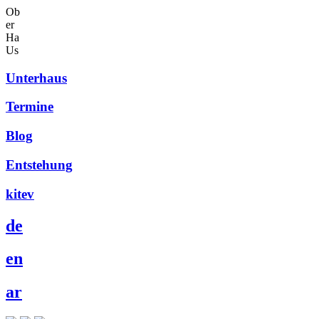
Ob
er
Ha
Us
Unterhaus
Termine
Blog
Entstehung
kitev
de
en
ar