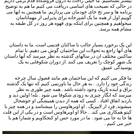
بیشتر بشناسیم. ما خیلی راحت به درون فروشگاه قدم برمی داریم
در حالی که نصیحت های اساسی دریافت می کنیم ما هم به توضیح
برنامه ها و سر نخ خای خودمان می پردازیم. ما همچنین به انها می
گوییم اول از همه ما یک آشپزخانه برای پذیرایی از مهمانانمان
میخواهیم و همچنین برای اینکه بوی قهوه هر روز در کل طبقه به
مشام همه برسد.
این یک برخورد بسیار جالب با ساکنان قدیمی است. ما به داستان
های آنها راجع به تحولات این ساختمان گوش می دهیم. با تمام
ساکنین مختلف ان در سالهای گذشته به نظر میرسد که آنها داستان
یک شهر کوچک را تعریف می کنند .از دوران شکوفایی به یک
پوسیدگی عمیق.
ما فکر می کنیم که این ساختمان هم مانند فصول سال چرخه
زندگی خود را دارد. . به هر حال ما باورنمی کنیم که تنها یک گذشته
براق و آینده تاریک وجود داشته باشد . همه چیز طوری به نظر
میرسد که انگار چیزی به زودی شکوفا می شود . بله! اولین دید و
بازدید اتفاق افتاد . کسی که همه از دیدن همیشگی او خوشحال
میشوند, فِرِد از لایپزیگ . او اوبرهاوسن را میشناسد و در همه چیز با
کیتو همکاری می کند. . حالا او اوبرهاوس است و در یکی از این فلت
ها جا به جا می شود . ما در مورد حس او کنجکاویم و شمارا هم با
خبر می کنیم .