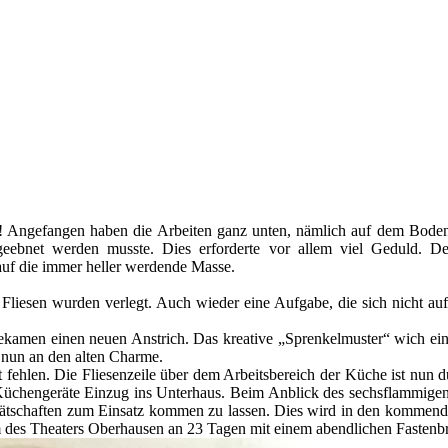
Angefangen haben die Arbeiten ganz unten, nämlich auf dem Boden. D
t geebnet werden musste. Dies erforderte vor allem viel Geduld.
 auf die immer heller werdende Masse.
Fliesen wurden verlegt. Auch wieder eine Aufgabe, die sich nicht auf 
men einen neuen Anstrich. Das kreative „Sprenkelmuster“ wich eine
t nun an den alten Charme.
cht fehlen. Die Fliesenzeile über dem Arbeitsbereich der Küche ist n
uen Küchengeräte Einzug ins Unterhaus. Beim Anblick des sechsflammi
chaften zum Einsatz kommen zu lassen. Dies wird in den kommenden Ta
m des Theaters Oberhausen an 23 Tagen mit einem abendlichen Fastenb