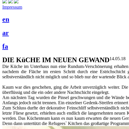
Impressum
en
ar
fa
DIE KüCHE IM NEUEN GEWAND
14.05.18
Die Küche im Unterhaus nun eine Rundum-Verschönerung erhalten! 
nachdem die Fläche im ersten Schritt durch eine Estrichschich
selbstverständlich nicht möglich und so blieb nur der wartende Blick
Kaum war dies geschehen, ging die Arbeit unverzüglich weiter. Die 
überflüssig und die ein oder andere Nachtschicht eingelegt.
Am nächsten Tag wurden die Pinsel geschwungen und die Wände beka
Anfangs jedoch nicht trennen. Ein einzelner Gedenk-Streifen erinner
Zum Schluss durfte der dekorative Feinschliff selbstverständlich ni
letzte Fliese gesetzt, erhielten auch endlich die langersehnten ne
werden. Das Küchenteam kann es nun kaum erwarten die neuen Geräts
Denn dann untertützt die Refugees` Kitchen das großartige Program