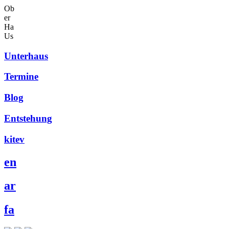
Ob
er
Ha
Us
Unterhaus
Termine
Blog
Entstehung
kitev
en
ar
fa