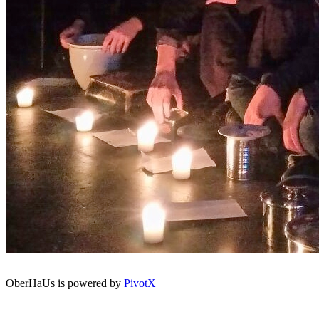
OberHaUs is powered by
PivotX