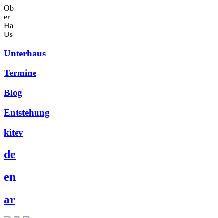
Ob
er
Ha
Us
Unterhaus
Termine
Blog
Entstehung
kitev
de
en
ar