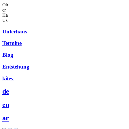
Ob
er
Ha
Us
Unterhaus
Termine
Blog
Entstehung
kitev
de
en
ar